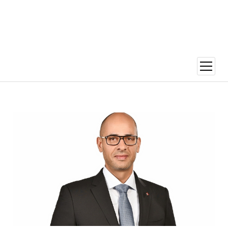
menüy
aç