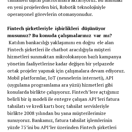
tamamen dijital platformlara aktarıyoruz. Bu alandaki
en yeni projelerden biri, Robotik teknolojisiyle
operasyonel görevlerin otomasyonudur.
Fintech şirketleriyle işbirlikleri düşünüyor
musunuz? Bu konuda çalışmalarınız var mı?
Katılım bankacılığı yaklaşımını en doğru ele alan
Fintech şirketleri ile chatbot aracılığıyla müşteri
hizmetleri sunmaktan mikrolokasyon bazlı kampanya
yönetim faaliyetlerine kadar değişen bir yelpazede
ortak projeler yapmak için çalışmalara devam ediyoruz.
Mobil platformlar, IoT (nesnelerin interneti), API
(uygulama programlama ara yüzü) hizmetleri gibi
konularda birlikte çalışıyoruz. Fintech’lere açtığımız
belirli bir iş modeli ile entegre çalışan API’leri fatura
tahsilatı ve kredi kartı borç tahsilat servisleriyle
birlikte 2008 yılından bu yana müşterilerimize
sunuyoruz. Bankamız, fatura tahsilat işlemlerinin
yüzde 75’ini bu API’ler üzerinden Fintech şirketleri