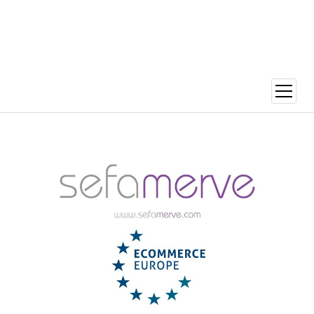
menüy
aç