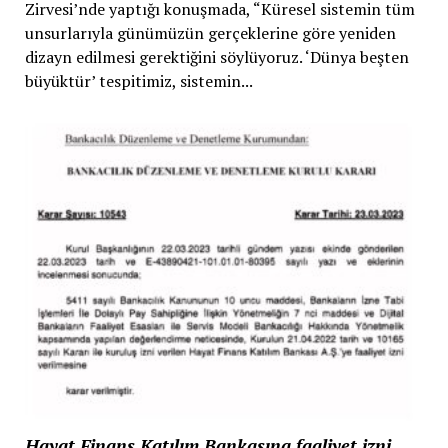
Zirvesi’nde yaptığı konuşmada, “Küresel sistemin tüm
unsurlarıyla günümüzün gerçeklerine göre yeniden
dizayn edilmesi gerektiğini söylüyoruz. ‘Dünya beşten
büyüktür’ tespitimiz, sistemin...
Hayat Finans Katılım Bankasına faaliyet izni