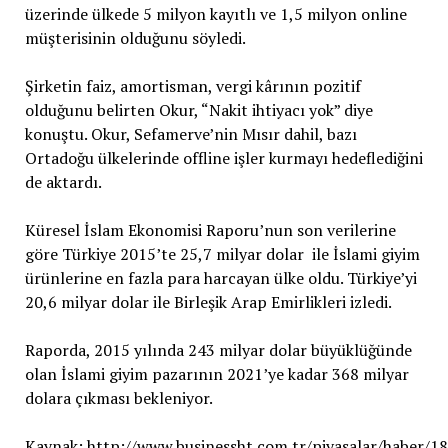
üzerinde ülkede 5 milyon kayıtlı ve 1,5 milyon online
müşterisinin olduğunu söyledi.
Şirketin faiz, amortisman, vergi kârının pozitif
olduğunu belirten Okur, “Nakit ihtiyacı yok” diye
konuştu. Okur, Sefamerve’nin Mısır dahil, bazı
Ortadoğu ülkelerinde offline işler kurmayı hedeflediğini
de aktardı.
Küresel İslam Ekonomisi Raporu’nun son verilerine
göre Türkiye 2015’te 25,7 milyar dolar ile İslami giyim
ürünlerine en fazla para harcayan ülke oldu. Türkiye’yi
20,6 milyar dolar ile Birleşik Arap Emirlikleri izledi.
Raporda, 2015 yılında 243 milyar dolar büyüklüğünde
olan İslami giyim pazarının 2021’ye kadar 368 milyar
dolara çıkması bekleniyor.
Kaynak: http://www.businessht.com.tr/piyasalar/haber/1