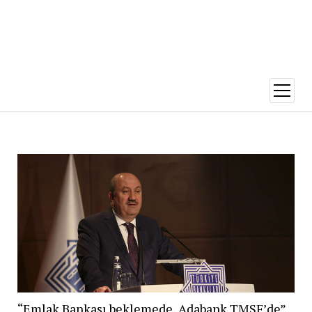
menüy
aç
“Emlak Bankası beklemede, Adabank TMSF’de”