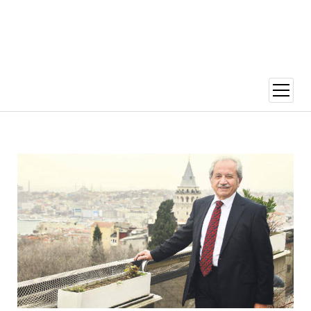
menüy
aç