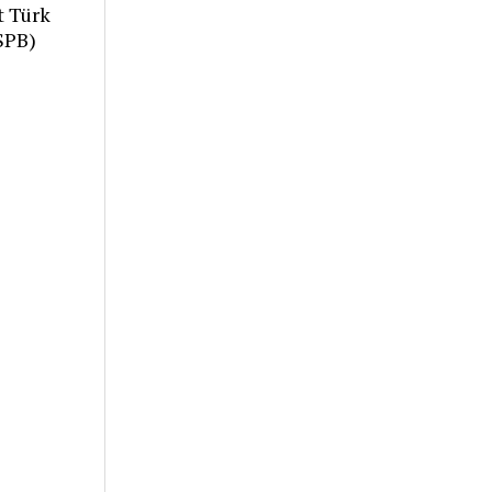
t Türk
TSPB)