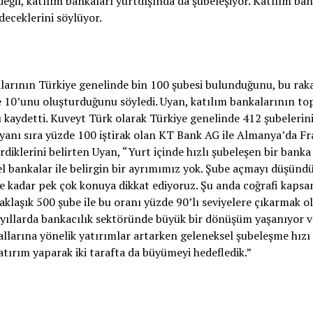
eğil, katılım bankaları yurtdışında da şubeleşiyor. Katılım ban
deceklerini söylüyor.
larının Türkiye genelinde bin 100 şubesi bulunduğunu, bu ra
e 10’unu oluşturduğunu söyledi. Uyan, katılım bankalarının t
kaydetti. Kuveyt Türk olarak Türkiye genelinde 412 şubelerin
yanı sıra yüzde 100 iştirak olan KT Bank AG ile Almanya’da Fr
diklerini belirten Uyan, “Yurt içinde hızlı şubeleşen bir banka
l bankalar ile belirgin bir ayrımımız yok. Şube açmayı düşün
ne kadar pek çok konuya dikkat ediyoruz. Şu anda coğrafi kaps
klaşık 500 şube ile bu oranı yüzde 90’lı seviyelere çıkarmak o
on yıllarda bankacılık sektöründe büyük bir dönüşüm yaşanıyor v
nallarına yönelik yatırımlar artarken geleneksel şubeleşme hızı 
tırım yaparak iki tarafta da büyümeyi hedefledik.”