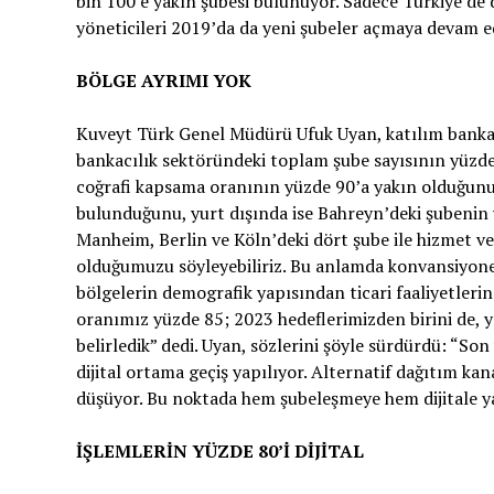
bin 100’e yakın şubesi bulunuyor. Sadece Türkiye’de d
yöneticileri 2019’da da yeni şubeler açmaya devam e
BÖLGE AYRIMI YOK
Kuveyt Türk Genel Müdürü Ufuk Uyan, katılım banka
bankacılık sektöründeki toplam şube sayısının yüzd
coğrafi kapsama oranının yüzde 90’a yakın olduğunu 
bulunduğunu, yurt dışında ise Bahreyn’deki şubenin 
Manheim, Berlin ve Köln’deki dört şube ile hizmet ver
olduğumuzu söyleyebiliriz. Bu anlamda konvansiyone
bölgelerin demografik yapısından ticari faaliyetleri
oranımız yüzde 85; 2023 hedeflerimizden birini de, ya
belirledik” dedi. Uyan, sözlerini şöyle sürdürdü: “S
dijital ortama geçiş yapılıyor. Alternatif dağıtım ka
düşüyor. Bu noktada hem şubeleşmeye hem dijitale ya
İŞLEMLERİN YÜZDE 80’İ DİJİTAL