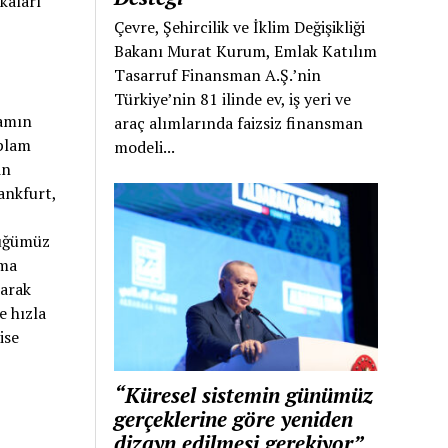
kaları
Çevre, Şehircilik ve İklim Değişikliği
Bakanı Murat Kurum, Emlak Katılım
Tasarruf Finansman A.Ş.’nin
Türkiye’nin 81 ilinde ev, iş yeri ve
kamın
araç alımlarında faizsiz finansman
oplam
modeli...
in
ankfurt,
düğümüz
ama
larak
e hızla
ise
“Küresel sistemin günümüz
gerçeklerine göre yeniden
dizayn edilmesi gerekiyor”