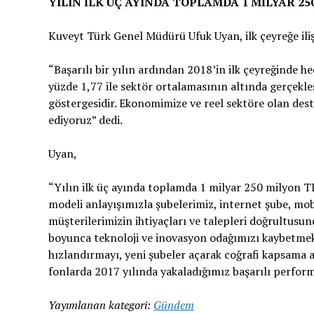
YILIN İLK ÜÇ AYINDA TOPLAMDA 1 MİLYAR 2
Kuveyt Türk Genel Müdürü Ufuk Uyan, ilk çeyreğe ili
“Başarılı bir yılın ardından 2018’in ilk çeyreğinde h
yüzde 1,77 ile sektör ortalamasının altında gerçekle
göstergesidir. Ekonomimize ve reel sektöre olan de
ediyoruz” dedi.
Uyan,
“Yılın ilk üç ayında toplamda 1 milyar 250 milyon TL
modeli anlayışımızla şubelerimiz, internet şube, mo
müşterilerimizin ihtiyaçları ve talepleri doğrultus
boyunca teknoloji ve inovasyon odağımızı kaybetmeks
hızlandırmayı, yeni şubeler açarak coğrafi kapsama 
fonlarda 2017 yılında yakaladığımız başarılı perfor
Yayımlanan kategori:
Gündem