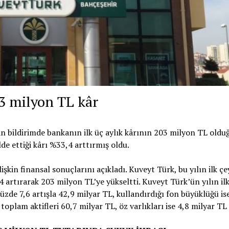
03 milyon TL kâr
 bildirimde bankanın ilk üç aylık kârının 203 milyon TL oldu
lde ettiği kârı %33,4 arttırmış oldu.
lişkin finansal sonuçlarını açıkladı. Kuveyt Türk, bu yılın ilk ç
 artırarak 203 milyon TL’ye yükseltti. Kuveyt Türk’ün yılın il
zde 7,6 artışla 42,9 milyar TL, kullandırdığı fon büyüklüğü is
toplam aktifleri 60,7 milyar TL, öz varlıkları ise 4,8 milyar TL