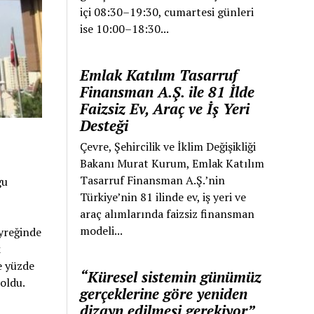
içi 08:30–19:30, cumartesi günleri
ise 10:00–18:30...
Emlak Katılım Tasarruf
Finansman A.Ş. ile 81 İlde
Faizsiz Ev, Araç ve İş Yeri
Desteği
Çevre, Şehircilik ve İklim Değişikliği
Bakanı Murat Kurum, Emlak Katılım
Tasarruf Finansman A.Ş.’nin
ğu
Türkiye’nin 81 ilinde ev, iş yeri ve
araç alımlarında faizsiz finansman
modeli...
eyreğinde
k
e yüzde
“Küresel sistemin günümüz
 oldu.
gerçeklerine göre yeniden
dizayn edilmesi gerekiyor”