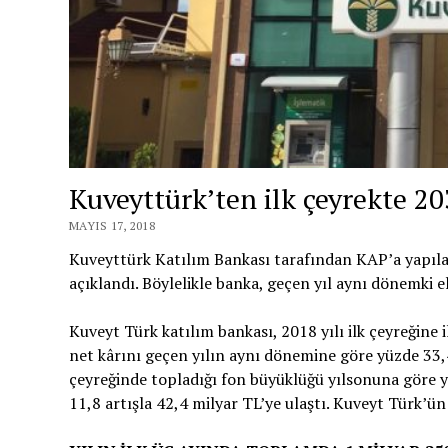
Kuveyttürk’ten ilk çeyrekte 2
MAYIS 17, 2018
Kuveyttürk Katılım Bankası tarafından KAP’a yapılan
açıklandı. Böylelikle banka, geçen yıl aynı dönemki e
Kuveyt Türk katılım bankası, 2018 yılı ilk çeyreğine i
net kârını geçen yılın aynı dönemine göre yüzde 33,4
çeyreğinde topladığı fon büyüklüğü yılsonuna göre yü
11,8 artışla 42,4 milyar TL’ye ulaştı. Kuveyt Türk’ün 