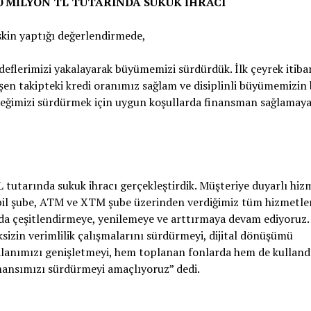
50 MİLYON TL TUTARINDA SUKUK İHRACI
şkin yaptığı değerlendirmede,
edeflerimizi yakalayarak büyümemizi sürdürdük. İlk çeyrek itibar
şen takipteki kredi oranımız sağlam ve disiplinli büyümemizin 
steğimizi sürdürmek için uygun koşullarda finansman sağlamay
 tutarında sukuk ihracı gerçekleştirdik. Müşteriye duyarlı hiz
bil şube, ATM ve XTM şube üzerinden verdiğimiz tüm hizmetler
unda çeşitlendirmeye, yenilemeye ve arttırmaya devam ediyoruz.
izin verimlilik çalışmalarını sürdürmeyi, dijital dönüşümü
alanımızı genişletmeyi, hem toplanan fonlarda hem de kulland
mansımızı sürdürmeyi amaçlıyoruz” dedi.