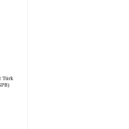
t Türk
TSPB)