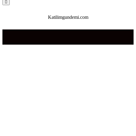
En
üste
kaydırın
Katilimgundemi.com