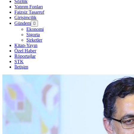
Sözlük
Yatırım Fonları
Faizsiz Tasarruf
Girişimcilik
Gündem
menüyü
aç
Ekonomi
Sigorta
Şirketler
Kitap-Yayın
Özel Haber
Röportajlar
STK
İletişim