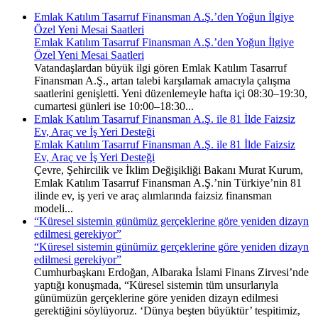
Emlak Katılım Tasarruf Finansman A.Ş.’den Yoğun İlgiye
Özel Yeni Mesai Saatleri
Emlak Katılım Tasarruf Finansman A.Ş.’den Yoğun İlgiye
Özel Yeni Mesai Saatleri
Vatandaşlardan büyük ilgi gören Emlak Katılım Tasarruf
Finansman A.Ş., artan talebi karşılamak amacıyla çalışma
saatlerini genişletti. Yeni düzenlemeyle hafta içi 08:30–19:30,
cumartesi günleri ise 10:00–18:30...
Emlak Katılım Tasarruf Finansman A.Ş. ile 81 İlde Faizsiz
Ev, Araç ve İş Yeri Desteği
Emlak Katılım Tasarruf Finansman A.Ş. ile 81 İlde Faizsiz
Ev, Araç ve İş Yeri Desteği
Çevre, Şehircilik ve İklim Değişikliği Bakanı Murat Kurum,
Emlak Katılım Tasarruf Finansman A.Ş.’nin Türkiye’nin 81
ilinde ev, iş yeri ve araç alımlarında faizsiz finansman
modeli...
“Küresel sistemin günümüz gerçeklerine göre yeniden dizayn
edilmesi gerekiyor”
“Küresel sistemin günümüz gerçeklerine göre yeniden dizayn
edilmesi gerekiyor”
Cumhurbaşkanı Erdoğan, Albaraka İslami Finans Zirvesi’nde
yaptığı konuşmada, “Küresel sistemin tüm unsurlarıyla
günümüzün gerçeklerine göre yeniden dizayn edilmesi
gerektiğini söylüyoruz. ‘Dünya beşten büyüktür’ tespitimiz,