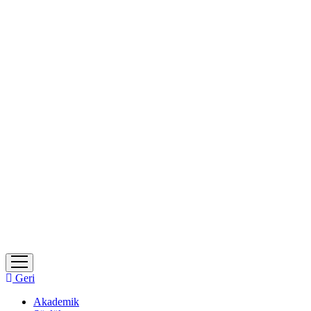
menüyü
aç
Geri
Akademik