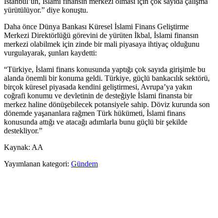
İstanbul’un, İslami finansın merkezi olması için çok sayıda çalışma
yürütülüyor.” diye konuştu.
Daha önce Dünya Bankası Küresel İslami Finans Geliştirme
Merkezi Direktörlüğü görevini de yürüten İkbal, İslami finansın
merkezi olabilmek için zinde bir mali piyasaya ihtiyaç olduğunu
vurgulayarak, şunları kaydetti:
“Türkiye, İslami finans konusunda yaptığı çok sayıda girişimle bu
alanda önemli bir konuma geldi. Türkiye, güçlü bankacılık sektörü,
birçok küresel piyasada kendini geliştirmesi, Avrupa’ya yakın
coğrafi konumu ve devletinin de desteğiyle İslami finansta bir
merkez haline dönüşebilecek potansiyele sahip. Döviz kurunda son
dönemde yaşananlara rağmen Türk hükümeti, İslami finans
konusunda attığı ve atacağı adımlarla bunu güçlü bir şekilde
destekliyor.”
Kaynak: AA
Yayımlanan kategori:
Gündem