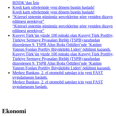
BDDK’dan İzin
Kredi kartı şifrelerinde yeni dönem bugün başladı!
Kredi kartı şifrelerinde yeni dönem bugün başladı!
“Küresel sistemin günümüz gerçeklerine göre yeniden dizayn
edilmesi gerekiyor”
“Küresel sistemin günümüz gerçeklerine göre yeniden dizayn
edilmesi gerekiyor”
Kuveyt Türk’ün yüzde 100 iştiraki olan Kuveyt Türk Portföy,
Türkiye Sermaye Piyasaları Birliği (TSPB) tarafından
düzenlenen 9. TSPB Altın Boğa Ödülleri’nde ‘Katılım
Yatırım Fonları Portföy Büyüklüğü Lideri’ ödülünü kazandı.
Kuveyt Türk’ün yüzde 100 iştiraki olan Kuveyt Türk Portföy,
Türkiye Sermaye Piyasaları Birliği (TSPB) tarafından
düzenlenen 9. TSPB Altın Boğa Ödülleri’nde ‘Katılım
Yatırım Fonları Portföy Büyüklüğü Lideri’ ödülünü kazandı.
Merkez Bankası, 2. el otomobil satışları için yeni FAST
uygulamasını başlattı​.
Merkez Bankası, 2. el otomobil satışları için yeni FAST
uygulamasını başlattı​.
Ekonomi