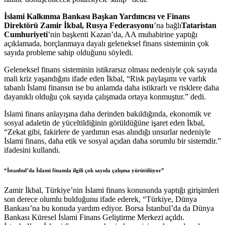
İslami Kalkınma Bankası Başkan Yardımcısı ve Finans
Direktörü Zamir İkbal, Rusya Federasyonu
’na bağlı
Tataristan
Cumhuriyeti
’nin başkenti Kazan’da, AA muhabirine yaptığı
açıklamada, borçlanmaya dayalı geleneksel finans sisteminin çok
sayıda probleme sahip olduğunu söyledi.
Geleneksel finans sisteminin istikrarsız olması nedeniyle çok sayıda
mali kriz yaşandığını ifade eden İkbal, “Risk paylaşımı ve varlık
tabanlı İslami finansın ise bu anlamda daha istikrarlı ve risklere daha
dayanıklı olduğu çok sayıda çalışmada ortaya konmuştur.” dedi.
İslami finans anlayışına daha derinden bakıldığında, ekonomik ve
sosyal adaletin de yüceltildiğinin görüldüğüne işaret eden İkbal,
“Zekat gibi, fakirlere de yardımın esas alındığı unsurlar nedeniyle
İslami finans, daha etik ve sosyal açıdan daha sorumlu bir sistemdir.”
ifadesini kullandı.
“İstanbul’da İslami finansla ilgili çok sayıda çalışma yürütülüyor”
Zamir İkbal, Türkiye’nin İslami finans konusunda yaptığı girişimleri
son derece olumlu bulduğunu ifade ederek, “Türkiye, Dünya
Bankası’na bu konuda yardım ediyor. Borsa İstanbul’da da Dünya
Bankası Küresel İslami Finans Geliştirme Merkezi açıldı.