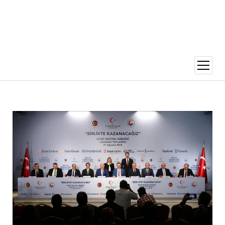
menüy
aç