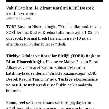
Vakıf Katılım ile Ziraat Katılım KOBİ Destek
kredisi verecek
AĞUSTOS 31, 2018
TOBB Başkanı Hisarcıklıoğlu, “Kredi kullanmak iseyen
KOBİ’lerimiz Destek Kredisi kullanınca aylık 1,85 faiz
ödeyecek. Normal kredi faizlerinin ise 8-10 puan
altında kredi kullanabilecek.” dedi.
Türkiye Odalar ve Borsalar Birliği (TOBB) Başkanı
Rifat Hisarcıklıoğlu
, Hazine ve Maliye Bakanı Berat
Albayrak ve Ticaret Bakanı Ruhsar Pekcan’ın
katılımıyla düzenlenen “Birlikte Kazanacağız: KOBİ
Destek Kredisi Tanıtımı”nda,
Türkiye ekonomisine
ve KOBİ Destek Kredisi
‘ne ilişkin açıklamalarda
bulundu.
Kamu, reel sektör ve finans sektörü paydaşlarının
KOBİ’lere nitelikli finansman desteği için bir araya