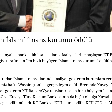
en İslami finans kurumu ödülü
manya’da bankacılık lisansı alarak faaliyetlerine başlayan KT 
rgisi tarafından “en hızlı büyüyen İslami finans kurumu” ödülün
rafından İslami finans alanında faaliyet gösteren kurumlara ver
iğimiz hafta Washington’da gerçekleşen ödül töreninde Kuveyt
yet gösteren KT Bank AG’ye uluslararası en hızlı büyüyen İslam
AG ve Kuveyt Türk Katılım Bankası’nın da bağlı olduğu Kuwait
rikçisi ödülünü aldı. KT Bank ve KFH adına ödülü KFH CEO’su 