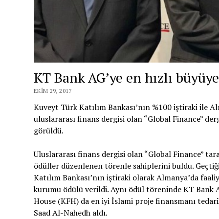
KT Bank AG’ye en hızlı büyüy
EKIM 29, 2017
Kuveyt Türk Katılım Bankası’nın %100 iştiraki ile Al
uluslararası finans dergisi olan “Global Finance” de
görüldü.
Uluslararası finans dergisi olan “Global Finance” ta
ödüller düzenlenen törenle sahiplerini buldu. Geçt
Katılım Bankası’nın iştiraki olarak Almanya’da faali
kurumu ödülü verildi. Aynı ödül töreninde KT Bank 
House (KFH) da en iyi İslami proje finansmanı teda
Saad Al-Nahedh aldı.