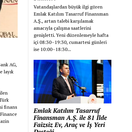
Vatandaşlardan büyük ilgi gören
Emlak Katılım Tasarruf Finansman
A.Ş., artan talebi karşılamak
amacıyla çalışma saatlerini
genişletti. Yeni düzenlemeyle hafta
içi 08:30–19:30, cumartesi günleri
ise 10:00–18:30...
Bank AG,
e layık
ilen
 Türk
i finans
Emlak Katılım Tasarruf
 Finance
Finansman A.Ş. ile 81 İlde
Mazin
Faizsiz Ev, Araç ve İş Yeri
Desteği