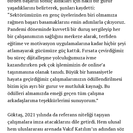
birden başarılı sonuç aldıkları için haklı bir gurur
yaşadıklarını belirterek, şunları kaydetti:
“Sektörümüzün en genç üyelerinden biri olmamıza
rağmen başarı basamaklarını emin adımlarla çıkıyoruz.
Pandemi döneminde kuvvetli bir duruş sergileyip her
bir çalışanımızın sağlığını merkeze alarak, terfiden
eğitime ve motivasyon uygulamalarına kadar hiçbir şeyi
atlamayarak gücümüze güç kattık. Fırsata çevirdiğimiz
bu süreç dijitalleşme yolculuğumuza ivme
kazandırırken pek çok işlemimizin de online’a
taşınmasına olanak tanıdı. Büyük bir hassasiyetle
hayata geçirdiğimiz çalışmalarımızın ödüllendirilmesi
bizim için ayrı bir gurur ve mutluluk kaynağı. Bu
ödülleri almamızda emeği geçen tüm çalışma
arkadaşlarıma teşekkürlerimi sunuyorum.”
Göktaş, 2021 yılında da referans niteliği taşıyan
çalışmalara imza atacaklarını dile getirdi. Hem ulusal
hem uluslararası arenada Vakıf Katılım’ın adından söz