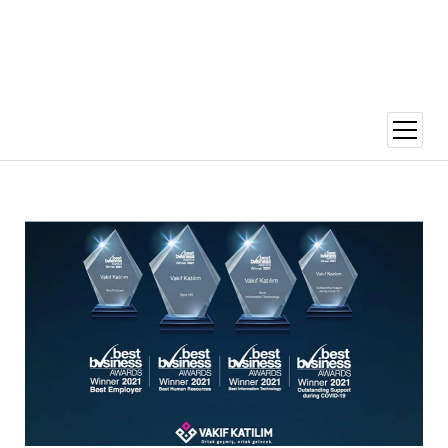
menüy
aç