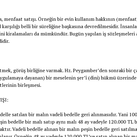
, menfaat satışı. Örneğin bir evin kullanım hakkının (menfaat)
l karşılığı belli bir süreliğine başkasına devredilmesidir. İnsanl
ni kiralamaları da mümkündür. Bugün yapılan iş sözleşmeleri 
idir.
etmek, görüş birliğine varmak. Hz. Peygamber’den sonraki bir ç
ygulamaya dayanan) bir meselenin şer’î (dini) hükmü üzerinde
lerinin birleşmesi.
IŞI:
delle satılan bir malın vadeli bedelle geri alınmasıdır. Yani 10
şin bedelle bir malı satıp aynı malı 48 ay vadeyle 120.000 TL 
aktır. Vadeli bedelle alınan bir malın peşin bedelle geri satılma
lanır. Örneğin 48 ay vadeyle 120.000 TL’ye satın alınan bir m