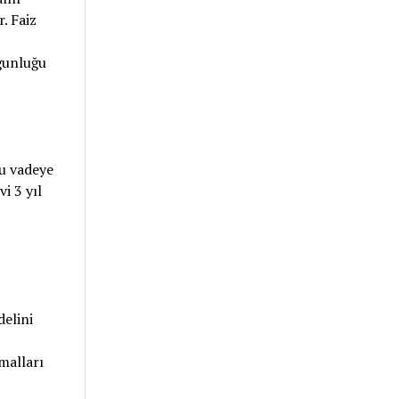
. Faiz
oğunluğu
su vadeye
i 3 yıl
delini
malları