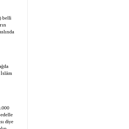
 belli
arın
aslında
ağda
 İslâm
0.000
bedelle
sı diye
alın