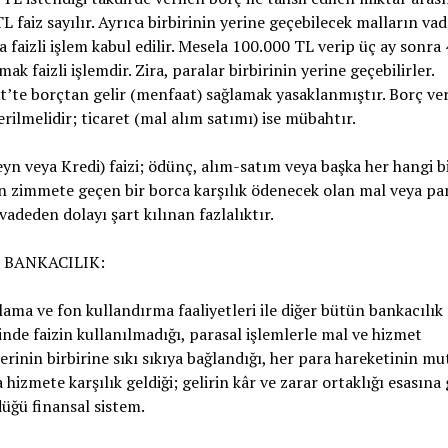
L faiz sayılır. Ayrıca birbirinin yerine geçebilecek malların vad
a faizli işlem kabul edilir. Mesela 100.000 TL verip üç ay sonra
ak faizli işlemdir. Zira, paralar birbirinin yerine geçebilirler.
t’te borçtan gelir (menfaat) sağlamak yasaklanmıştır. Borç ver
verilmelidir; ticaret (mal alım satımı) ise mübahtır.
yn veya Kredi) faizi; ödünç, alım-satım veya başka her hangi b
 zimmete geçen bir borca karşılık ödenecek olan mal veya pa
 vadeden dolayı şart kılınan fazlalıktır.
Z BANKACILIK:
ama ve fon kullandırma faaliyetleri ile diğer bütün bankacılık
inde faizin kullanılmadığı, parasal işlemlerle mal ve hizmet
erinin birbirine sıkı sıkıya bağlandığı, her para hareketinin mu
 hizmete karşılık geldiği; gelirin kâr ve zarar ortaklığı esasına
üğü finansal sistem.