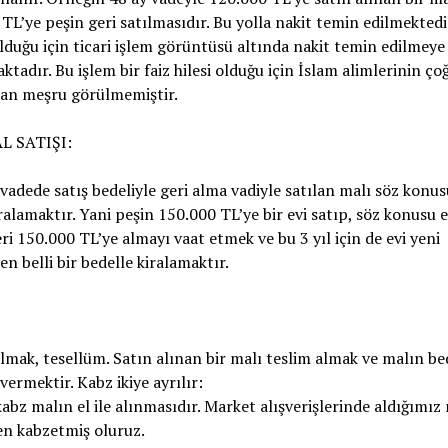
TL’ye peşin geri satılmasıdır. Bu yolla nakit temin edilmektedir
duğu için ticari işlem görüntüsü altında nakit temin edilmeye
aktadır. Bu işlem bir faiz hilesi olduğu için İslam alimlerinin ç
dan meşru görülmemiştir.
L SATIŞI:
r vadede satış bedeliyle geri alma vadiyle satılan malı söz konu
ralamaktır. Yani peşin 150.000 TL’ye bir evi satıp, söz konusu ev
ri 150.000 TL’ye almayı vaat etmek ve bu 3 yıl için de evi yeni
en belli bir bedelle kiralamaktır.
lmak, tesellüm. Satın alınan bir malı teslim almak ve malın be
 vermektir. Kabz ikiye ayrılır:
abz malın el ile alınmasıdır. Market alışverişlerinde aldığımız 
en kabzetmiş oluruz.