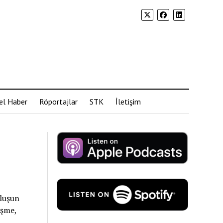
el Haber
Röportajlar
STK
İletişim
uluşun
eşme,