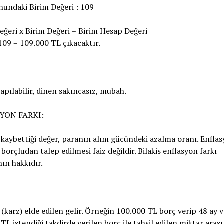
undaki Birim Değeri : 109
ğeri x Birim Değeri = Birim Hesap Değeri
109 = 109.000 TL çıkacaktır.
apılabilir, dinen sakıncasız, mubah.
YON FARKI:
kaybettiği değer, paranın alım gücündeki azalma oranı. Enfla
 borçludan talep edilmesi faiz değildir. Bilakis enflasyon farkı
nın hakkıdır.
(karz) elde edilen gelir. Örneğin 100.000 TL borç verip 48 ay 
TL istendiği takdirde verilen borç ile tahsil edilen miktar aras