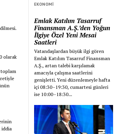
EKONOMI
Emlak Katılım Tasarruf
Finansman A.Ş.’den Yoğun
edilmesi.
İlgiye Özel Yeni Mesai
Saatleri
Vatandaşlardan büyük ilgi gören
0 olarak
Emlak Katılım Tasarruf Finansman
A.Ş., artan talebi karşılamak
n toplam
amacıyla çalışma saatlerini
retiyle
genişletti. Yeni düzenlemeyle hafta
günün
içi 08:30–19:30, cumartesi günleri
ise 10:00–18:30...
erinin
 iddia