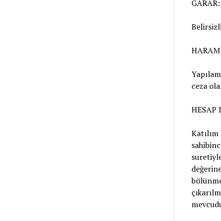
GARAR:
Belirsizl
HARAM
Yapılama
ceza ola
HESAP 
Katılım 
sahibinc
suretiyl
değerine
bölünmes
çıkarılm
mevcudun