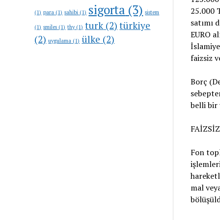
sigorta
(3)
25.000 T
(1)
para
(1)
sahibi
(1)
sistem
satımı d
turk
(2)
türkiye
(1)
smiles
(1)
thy
(1)
EURO alm
(2)
ülke
(2)
uygulama
(1)
İslamiye
faizsiz 
Borç (De
sebepten
belli bir
FAİZSİ
Fon topl
işlemler
hareketl
mal veya
bölüşüld