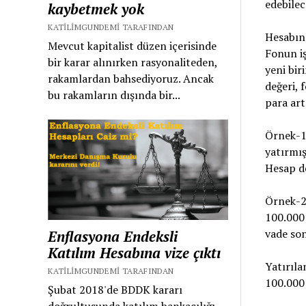
edebilec
kaybetmek yok
KATILIMGUNDEMI TARAFINDAN
Hesabın 
Mevcut kapitalist düzen içerisinde
Fonun iş
bir karar alınırken rasyonaliteden,
yeni bir
rakamlardan bahsediyoruz. Ancak
değeri, 
bu rakamların dışında bir...
para art
Örnek-1:
yatırmış
Hesap de
Örnek-2:
100.000 
vade son
Enflasyona Endeksli
Katılım Hesabına vize çıktı
Yatırıla
KATILIMGUNDEMI TARAFINDAN
100.000 
Şubat 2018'de BDDK kararı