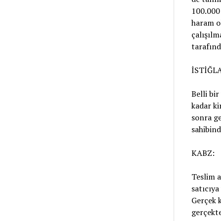
100.000 
haram ol
çalışılm
tarafın
İSTİĞLA
Belli bi
kadar ki
sonra ge
sahibind
KABZ:
Teslim a
satıcıya
Gerçek k
gerçekt