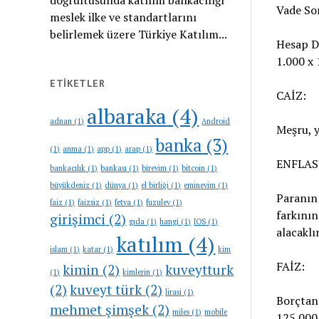
doğrultusunda katılım bankacılığı
Vade Son
meslek ilke ve standartlarını
belirlemek üzere Türkiye Katılım...
Hesap De
1.000 x 
ETIKETLER
CAİZ:
albaraka
(4)
adnan
(1)
Android
Meşru, y
banka
(3)
(1)
anma
(1)
app
(1)
arap
(1)
ENFLAS
bankacılık
(1)
bankası
(1)
birevim
(1)
bitcoin
(1)
büyükdeniz
(1)
dünya
(1)
el birliği
(1)
eminevim
(1)
Paranın 
faiz
(1)
faizsiz
(1)
fetva
(1)
fuzulev
(1)
farkının
girişimci
(2)
gıda
(1)
hangi
(1)
IOS
(1)
alacaklı
katılım
(4)
islam
(1)
katar
(1)
kim
FAİZ:
kimin
(2)
kuveytturk
(1)
kimlerin
(1)
(2)
kuveyt türk
(2)
lirasi
(1)
Borçtan 
mehmet şimşek
(2)
miles
(1)
mobile
125.000 