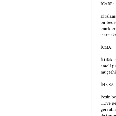
ÎCARE:
Kiralama
bir bede
emekleri
icare akd
İCMA:
İttifak 
amelî (u
müçtehit
ÎNE SAT
Peşin be
TL’ye pe
geri alm
de tanım