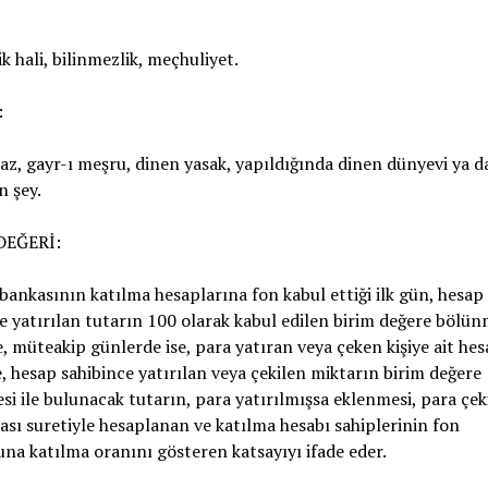
ik hali, bilinmezlik, meçhuliyet.
:
z, gayr-ı meşru, dinen yasak, yapıldığında dinen dünyevi ya d
n şey.
DEĞERİ:
bankasının katılma hesaplarına fon kabul ettiği ilk gün, hesap
e yatırılan tutarın 100 olarak kabul edilen birim değere bölün
e, müteakip günlerde ise, para yatıran veya çeken kişiye ait he
, hesap sahibince yatırılan veya çekilen miktarın birim değere
i ile bulunacak tutarın, para yatırılmışsa eklenmesi, para çek
ası suretiyle hesaplanan ve katılma hesabı sahiplerinin fon
a katılma oranını gösteren katsayıyı ifade eder.