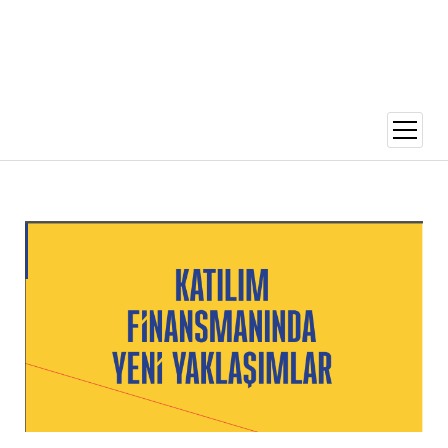
menüy
aç